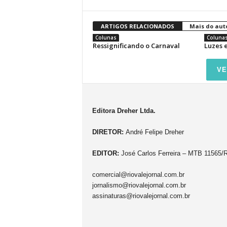
ARTIGOS RELACIONADOS
Mais do aut
Colunas
Coluna
Ressignificando o Carnaval
Luzes 
VE
Editora Dreher Ltda.
DIRETOR:
André Felipe Dreher
EDITOR:
José Carlos Ferreira – MTB 11565/
comercial@riovalejornal.com.br
jornalismo@riovalejornal.com.br
assinaturas@riovalejornal.com.br