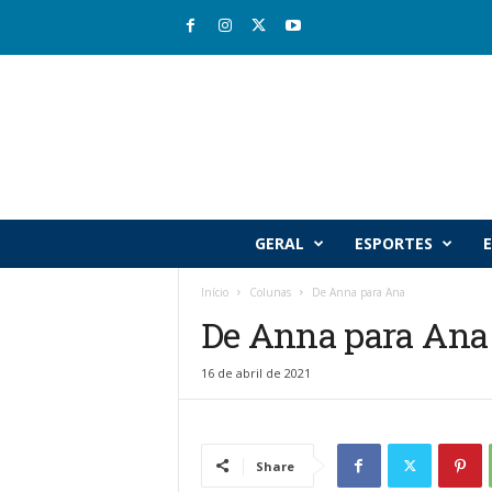
R
GERAL
ESPORTES
E
i
o
Início
Colunas
De Anna para Ana
v
De Anna para Ana
a
l
e
16 de abril de 2021
J
o
r
n
Share
a