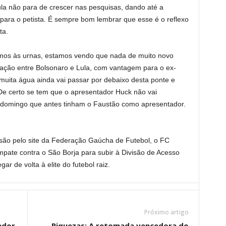
la não para de crescer nas pesquisas, dando até a
o para o petista. É sempre bom lembrar que esse é o reflexo
ta.
mos às urnas, estamos vendo que nada de muito novo
zação entre Bolsonaro e Lula, com vantagem para o ex-
 muita água ainda vai passar por debaixo desta ponte e
 De certo se tem que o apresentador Huck não vai
e domingo que antes tinham o Faustão como apresentador.
são pelo site da Federação Gaúcha de Futebol, o FC
pate contra o São Borja para subir à Divisão de Acesso
r de volta à elite do futebol raiz.
Próximo artigo
ador
Riquezas: A retomada vencedora do