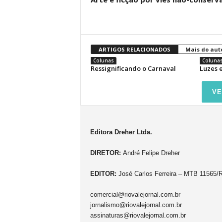
ARTIGOS RELACIONADOS
Mais do aut
Colunas
Coluna
Ressignificando o Carnaval
Luzes 
VE
Editora Dreher Ltda.
DIRETOR:
André Felipe Dreher
EDITOR:
José Carlos Ferreira – MTB 11565/
comercial@riovalejornal.com.br
jornalismo@riovalejornal.com.br
assinaturas@riovalejornal.com.br