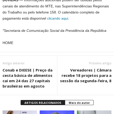
DÚVIDAS
— Informações adicionais podem ser obtidas pelos
canais de atendimento do MTE, nas Superintendências Regionais
do Trabalho ou pelo telefone 158. O calendário completo de
pagamento está disponível
clicando aqui
.
*Secretaria de Comunicação Social da Presidência da República
HOME
Artigo anterior
Próximo artigo
Conab e DIEESE | Preço da
Vereadores | Câmara
cesta básica de alimentos
recebe 18 projetos para a
cai em 24 das 27 capitais
sessão da segunda-feira, 8
brasileiras em agosto
ARTIGOS RELACIONADOS
Mais do autor