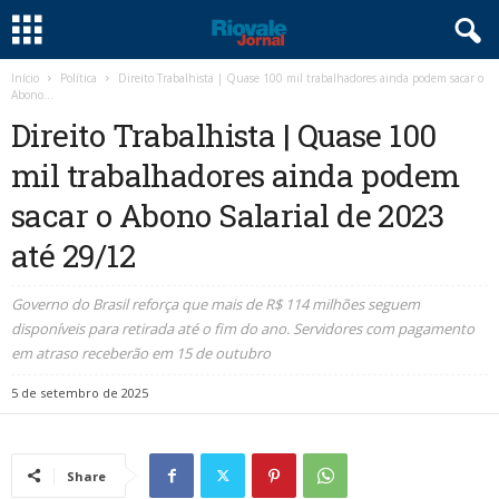
Início
Política
Direito Trabalhista | Quase 100 mil trabalhadores ainda podem sacar o
Abono...
Direito Trabalhista | Quase 100
mil trabalhadores ainda podem
sacar o Abono Salarial de 2023
até 29/12
Governo do Brasil reforça que mais de R$ 114 milhões seguem
disponíveis para retirada até o fim do ano. Servidores com pagamento
em atraso receberão em 15 de outubro
5 de setembro de 2025
Share