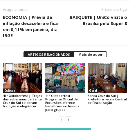
Artigo anterior
Próximo artigo
ECONOMIA | Prévia da
BASQUETE | UniCo visita o
inflação desacelera e fica
Brasília pelo Super 8
em 0,11% em janeiro, diz
IBGE
ARTIGOS RELACIONADOS
Mais do autor
Cultura
Geral
Geral
41ª Oktoberfest | Trajes
41ª Oktoberfest |
Santa Cruz do Sul |
das soberanas de Santa
Programa Oficial de
Prefeitura recria Central
Cruz do Sul celebram
Excursões oferece
de Fiscalização
tradição e elegância
benefícios exclusivos
para grupos