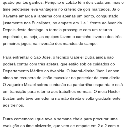
quatro pontos ganhos. Periquito e Lobão têm dois cada um, mas o
time pelotense leva vantagem no critério de gols marcados. Já o
Xavante amarga a lanterna com apenas um ponto, conquistado
justamente nos Eucaliptos, no empate em 1 a 1 frente ao Avenida.
Depois deste domingo, o torneio prossegue com um returno
espelhado, ou seja, as equipes fazem o caminho inverso dos três
primeiros jogos, na inversão dos mandos de campo.
Para enfrentar o São José, o técnico Gabriel Dutra ainda não
poderá contar com três atletas, que estão sob os cuidados do
Departamento Médico do Avenida. O lateral-direito Jhon Lennon
ainda se recupera de lesão muscular no posterior da coxa direita.
O zagueiro Micael sofreu contusão na panturrilha esquerda e está
em transição para retorno aos trabalhos normais. O meia Héctor
Bustamante teve um edema na mão direita e volta gradualmente
aos treinos.
Dutra comemorou que teve a semana cheia para procurar uma
evolução do time alviverde, que vem de empate em 2 a 2 com o