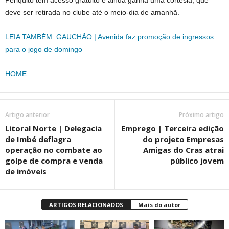
Periquito tem acesso gratuito e ainda ganha uma cortesia, que
deve ser retirada no clube até o meio-dia de amanhã.
LEIA TAMBÉM: GAUCHÃO | Avenida faz promoção de ingressos
para o jogo de domingo
HOME
Artigo anterior
Próximo artigo
Litoral Norte | Delegacia
Emprego | Terceira edição
de Imbé deflagra
do projeto Empresas
operação no combate ao
Amigas do Cras atrai
golpe de compra e venda
público jovem
de imóveis
ARTIGOS RELACIONADOS
Mais do autor