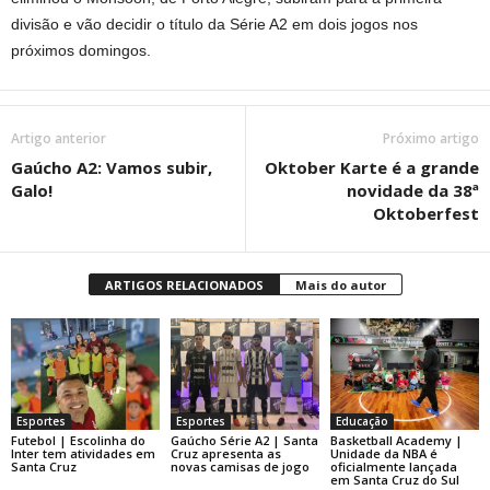
divisão e vão decidir o título da Série A2 em dois jogos nos
próximos domingos.
Artigo anterior
Próximo artigo
Gaúcho A2: Vamos subir,
Oktober Karte é a grande
Galo!
novidade da 38ª
Oktoberfest
ARTIGOS RELACIONADOS
Mais do autor
Esportes
Esportes
Educação
Futebol | Escolinha do
Gaúcho Série A2 | Santa
Basketball Academy |
Inter tem atividades em
Cruz apresenta as
Unidade da NBA é
Santa Cruz
novas camisas de jogo
oficialmente lançada
em Santa Cruz do Sul