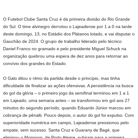
O Futebol Clube Santa Cruz é da primeira divisão do Rio Grande
do Sul. O time alvinegro derrotou o Lajeadense por 1 a 0 na tarde
deste domingo, 13, no Estádio dos Plátanos lotado, e vai disputar o
Gauchão de 2024. O grupo de trabalho liderado pelo técnico
Daniel Franco no gramado e pelo presidente Miguel Schuck na
organização quebrou uma espera de dez anos para retornar ao
convívio dos grandes do Estado.
O Galo ditou o ritmo da partida desde o princípio, mas tinha
dificuldade de finalizar as ações ofensivas. A persistência na busca
do gol da glória – o primeiro jogo da semifinal terminou em 1 a 1
em Lajeado, uma semana antes – se transformou em gol aos 27
minutos do segundo período, quando Eduardo Júnior marcou em
cobrança de pênalti. Pouco depois, o autor do gol foi expulso. Com
superioridade numérica em campo, Lajeadense pressionou pelo
empate, sem sucesso. Santa Cruz e Guarany de Bagé, que
eliminou o Monsoon, de Porto Alegre, subiram para a primeira