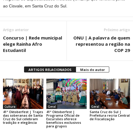
ao Cisvale, em Santa Cruz do Sul.
Artigo anterior
Próximo artigo
Concurso | Rede municipal
ONU | A palavra de quem
elege Rainha Afro
representou a região na
Estudantil
COP 29
ARTIGOS RELACIONADOS
Mais do autor
Cultura
Geral
Geral
41ª Oktoberfest | Trajes
41ª Oktoberfest |
Santa Cruz do Sul |
das soberanas de Santa
Programa Oficial de
Prefeitura recria Central
Cruz do Sul celebram
Excursões oferece
de Fiscalização
tradição e elegância
benefícios exclusivos
para grupos