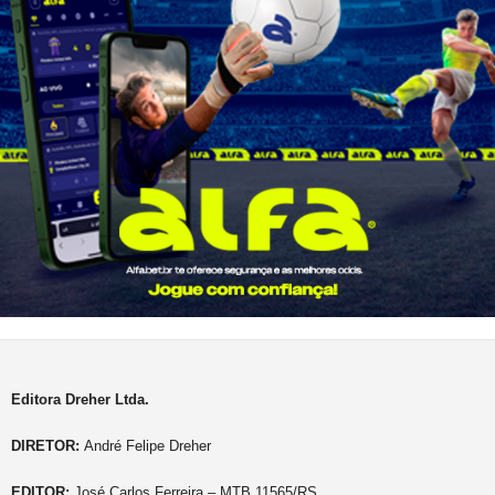
Editora Dreher Ltda.
DIRETOR:
André Felipe Dreher
EDITOR:
José Carlos Ferreira – MTB 11565/RS