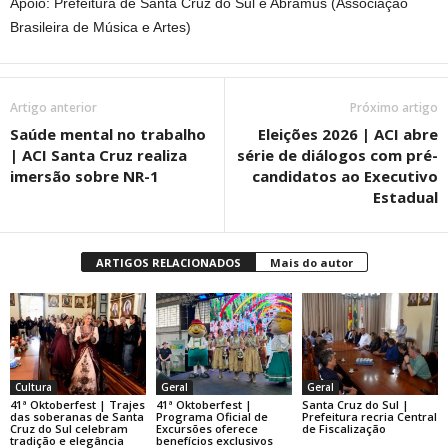
Apoio: Prefeitura de Santa Cruz do Sul e Abramus (Associação
Brasileira de Música e Artes)
Artigo anterior
Próximo artigo
Saúde mental no trabalho
Eleições 2026 | ACI abre
| ACI Santa Cruz realiza
série de diálogos com pré-
imersão sobre NR-1
candidatos ao Executivo
Estadual
ARTIGOS RELACIONADOS
Mais do autor
Cultura
Geral
Geral
41ª Oktoberfest | Trajes
41ª Oktoberfest |
Santa Cruz do Sul |
das soberanas de Santa
Programa Oficial de
Prefeitura recria Central
Cruz do Sul celebram
Excursões oferece
de Fiscalização
tradição e elegância
benefícios exclusivos