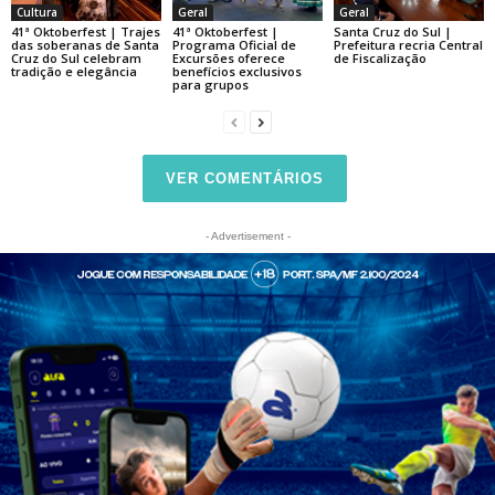
Cultura
Geral
Geral
41ª Oktoberfest | Trajes
41ª Oktoberfest |
Santa Cruz do Sul |
das soberanas de Santa
Programa Oficial de
Prefeitura recria Central
Cruz do Sul celebram
Excursões oferece
de Fiscalização
tradição e elegância
benefícios exclusivos
para grupos
VER COMENTÁRIOS
- Advertisement -