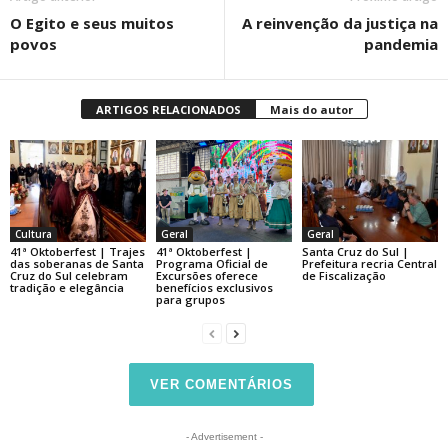
O Egito e seus muitos
A reinvenção da justiça na
povos
pandemia
ARTIGOS RELACIONADOS
Mais do autor
Cultura
Geral
Geral
41ª Oktoberfest | Trajes
41ª Oktoberfest |
Santa Cruz do Sul |
das soberanas de Santa
Programa Oficial de
Prefeitura recria Central
Cruz do Sul celebram
Excursões oferece
de Fiscalização
tradição e elegância
benefícios exclusivos
para grupos
VER COMENTÁRIOS
- Advertisement -