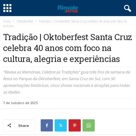
Início
Oktoberfest
Tradição | Oktoberfest Santa Cruz celebra 40 anos com foco na
cultura,...
Tradição | Oktoberfest Santa Cruz
celebra 40 anos com foco na
cultura, alegria e experiências
“Reviva as Memórias, Celebre as Tradições” guia três fins de semana de
festa no Parque da Oktoberfest, em Santa Cruz do Sul, com 50
apresentações folclóricas, cinco shows nacionais e atrações para todas
as idades
7 de outubro de 2025
Share