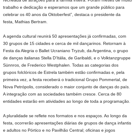
recheada de atrações para a família inteira. Foram meses de muito
trabalho e dedicação e esperamos que um grande público para
celebrar os 40 anos da Oktoberfest”, destaca o presidente da
festa, Mathias Bertram.
A agenda cultural reunirá 50 apresentações já confirmadas, com
30 grupos de 15 cidades e cerca de mil dançarinos. Retornam à
Festa da Alegria o Ballet Ucraniano Tryzub, da Argentina, o grupo
de danças italianas Stella D’Itália, de Garibaldi, e o Volktanzgruppe
Sünnros, de Frederico Westphalen. Todas as categorias dos
grupos folclóricos de Estrela também estão confirmadas e, pela
primeira vez, a festa receberá o tradicional Grupo Pommertal, de
Nova Petrópolis, considerado o maior conjunto de danças do país.
A integração com as sociedades também cresce. Cerca de 80
entidades estarão em atividades ao longo de toda a programação.
A pluralidade se reflete nos formatos e nos espaços. Ao longo da
festa, ocorrerão apresentações diárias de grupos de dança infantis
e adultos no Pórtico e no Pavilhão Central; oficinas e jogos