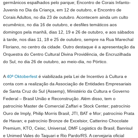
germânicos espalhados pelo parque; Encontro de Corais Infanto-
Juvenis no Dia da Criança, em 12 de outubro, e Encontro de
Corais Adultos, no dia 23 de outubro. Acontecem ainda um culto
ecumênico, no dia 16 de outubro, e desfiles temáticos aos
domingos pela manhã, dias 12, 19 e 26 de outubro, e aos sábados
à tarde, nos dias 11, 18 e 25 de outubro, sempre na Rua Marechal
Floriano, no centro da cidade. Outro destaque é a apresentação da
Orquestra do Centro Cultural Divina Providência, de Encruzilhada
do Sul, no dia 26 de outubro, ao meio-dia, no Pórtico.
A
40ª Oktoberfest
é viabilizada pela Lei de Incentivo à Cultura e
conta com a realização da Associação de Entidades Empresariais
de Santa Cruz do Sul (Assemp), Ministério da Cultura e Governo
Federal – Brasil União e Reconstrução. Além disso, tem o
patrocínio Master de Comercial Zaffari e Stock Center; patrocínio
Ouro de Imply, Philip Morris Brasil, JTI, BAT e Mor; patrocínio Prata
de Havan; e patrocínio Bronze de Excelsior, Catterino Chocolate
Premium, KTO, Ceisc, Universal, DMF Logistics do Brasil, Banrisul
e Unimed Vales do Taquari e Rio Pardo/RS. A cervejaria oficial