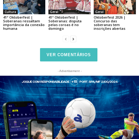
Cultura
Geral
Geral
41ª Oktoberfest |
41ª Oktoberfest |
Oktoberfest 2026 |
Soberanas ressaltam
Soberanas: disputa
Concurso das
importância da conexão
pelas coroas é no
soberanas tem
humana
domingo
inscrições abertas
VER COMENTÁRIOS
- Advertisement -