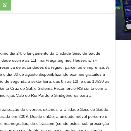
óximo dia 24, o lançamento da Unidade Sesc de Saúde
idade ocorre às 11h, na Praça Sigfried Heuser, s/n –
resença de autoridades da região, parceiros e imprensa. A
 o dia 30 de agosto disponibilizando exames gratuitos à
 de segunda a sexta-feira, das 8h às 12h e das 13h30 às
anta Cruz do Sul, o Sistema Fecomércio-RS conta com a
indilojas Vale do Rio Pardo e Sindigêneros para a
realização de diversos exames, a Unidade Sesc de Saúde
augurada em 2009. Desde então, a unidade móvel percorre o
 mamografias, de ultrassom (sendo estes, sob prescrição
lógicos de colo de útero e os passaportes para a saúde,