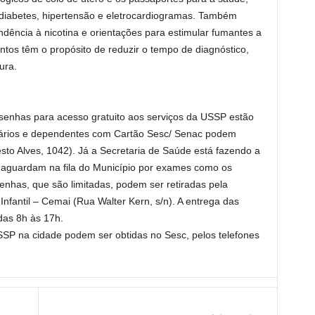
, diabetes, hipertensão e eletrocardiogramas. Também
ndência à nicotina e orientações para estimular fumantes a
tos têm o propósito de reduzir o tempo de diagnóstico,
ura.
 senhas para acesso gratuito aos serviços da USSP estão
iários e dependentes com Cartão Sesc/ Senac podem
esto Alves, 1042). Já a Secretaria de Saúde está fazendo a
e aguardam na fila do Município por exames como os
enhas, que são limitadas, podem ser retiradas pela
fantil – Cemai (Rua Walter Kern, s/n). A entrega das
das 8h às 17h.
SP na cidade podem ser obtidas no Sesc, pelos telefones