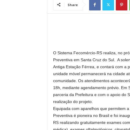
l
Share
O Sistema Fecomércio-RS realiza, no pr
Preventiva em Santa Cruz do Sul. A solen
Antiga Estação Férrea, e contará com a p
unidade móvel permanecerá na cidade até
comunidade. Os atendimentos acontecerão
18h, mediante agendamento prévio. Em S
parceria da Prefeitura e com o apoio do S
realização do projeto.
Equipada com aparelhos que permitem a 
Preventiva é pioneira no Brasil e foi in
RS realizando gratuitamente exames como
médica), exames oftalmológicos, citopato