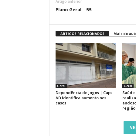
Artigo anterior
Plano Geral – 55
ARTIGOS RELACIONADOS
Mais do aut
Geral
Geral
Dependência de Jogos | Caps
Saúde 
AD identifica aumento nos
realiz
casos
endosc
região
VE