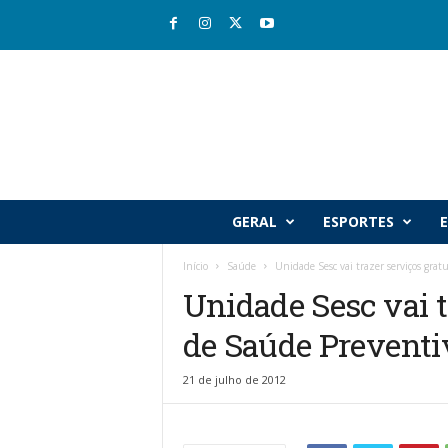
R
GERAL
ESPORTES
E
i
o
Início
Saúde
Unidade Sesc vai trazer serviços grat
v
Unidade Sesc vai t
a
l
de Saúde Preventi
e
J
o
21 de julho de 2012
r
n
a