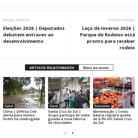
Artigo anterior
Próximo artigo
Eleições 2026 | Deputados
Laço de Inverno 2026 |
debatem entraves ao
Parque de Rodeios está
desenvolvimento
pronto para receber
rodeio
ARTIGOS RELACIONADOS
Mais do autor
Geral
Geral
Economia
Clima | Defesa Civil
Santa Cruz do Sul |
Alimentação | Cesta
alerta para ventos
Grupo participa de visita
básica registra queda
fortes na madrugada
guiada à nova fábrica
de 6,3% em Santa Cruz
de chocolates
do Sul