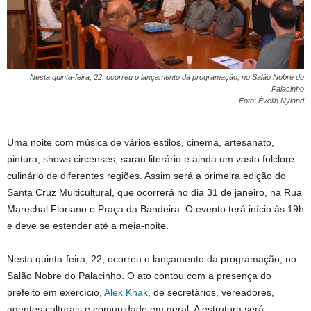
Nesta quinta-feira, 22, ocorreu o lançamento da programação, no Salão Nobre do
Palacinho
Foto: Évelin Nyland
Uma noite com música de vários estilos, cinema, artesanato,
pintura, shows circenses, sarau literário e ainda um vasto folclore
culinário de diferentes regiões. Assim será a primeira edição do
Santa Cruz Multicultural, que ocorrerá no dia 31 de janeiro, na Rua
Marechal Floriano e Praça da Bandeira. O evento terá início às 19h
e deve se estender até a meia-noite.
Nesta quinta-feira, 22, ocorreu o lançamento da programação, no
Salão Nobre do Palacinho. O ato contou com a presença do
prefeito em exercício,
Alex Knak
, de secretários, vereadores,
agentes culturais e comunidade em geral. A estrutura será