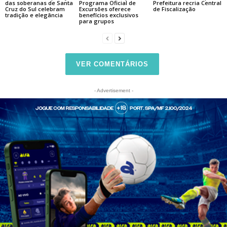
das soberanas de Santa
Programa Oficial de
Prefeitura recria Central
Cruz do Sul celebram
Excursões oferece
de Fiscalização
tradição e elegância
benefícios exclusivos
para grupos
VER COMENTÁRIOS
- Advertisement -