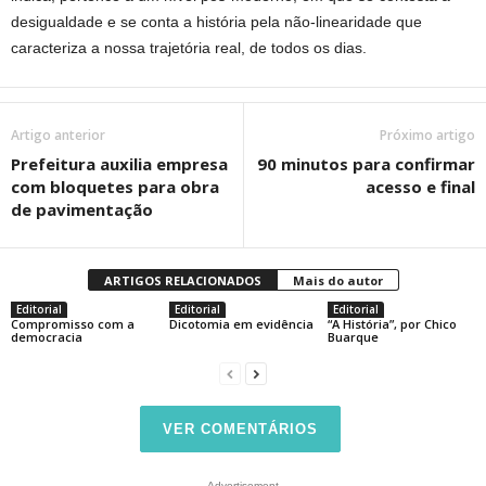
desigualdade e se conta a história pela não-linearidade que
caracteriza a nossa trajetória real, de todos os dias.
Artigo anterior
Próximo artigo
Prefeitura auxilia empresa
90 minutos para confirmar
com bloquetes para obra
acesso e final
de pavimentação
ARTIGOS RELACIONADOS
Mais do autor
Editorial
Editorial
Editorial
Compromisso com a
Dicotomia em evidência
“A História”, por Chico
democracia
Buarque
VER COMENTÁRIOS
- Advertisement -