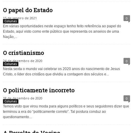
O papel do Estado
15 de janeiro de 2021
0
Colunas
Em várias oportunidades neste espaço tenho feito referência ao papel do
Estado, aqui visto como ente público que representa os anseios de uma
Nação,...
O cristianismo
24 de dezembro de 2020
0
Colunas
Nesta sexta o mundo vai celebrar os 2020 anos do nascimento de Jesus
Cristo, o líder dos cristãos que dividiu a contagem dos séculos e...
O politicamente incorreto
18 de dezembro de 2020
0
Colunas
Temos visto que virou moda para alguns políticos e seus seguidores dizer que
terminou a era do “politicamente correto”. Tal postura conduz ao
questionamento...
A Revolta da Vacina