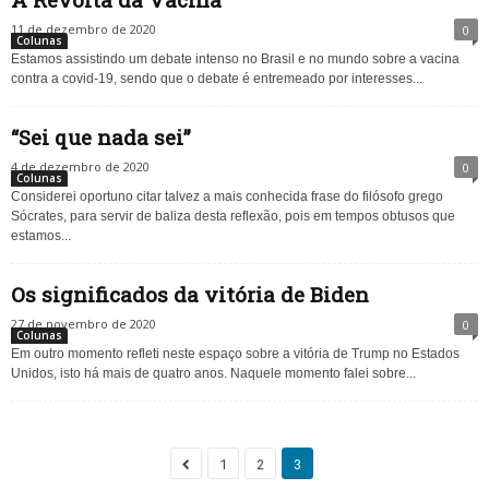
11 de dezembro de 2020
0
Colunas
Estamos assistindo um debate intenso no Brasil e no mundo sobre a vacina
contra a covid-19, sendo que o debate é entremeado por interesses...
“Sei que nada sei”
4 de dezembro de 2020
0
Colunas
Considerei oportuno citar talvez a mais conhecida frase do filósofo grego
Sócrates, para servir de baliza desta reflexão, pois em tempos obtusos que
estamos...
Os significados da vitória de Biden
27 de novembro de 2020
0
Colunas
Em outro momento refleti neste espaço sobre a vitória de Trump no Estados
Unidos, isto há mais de quatro anos. Naquele momento falei sobre...
1
2
3