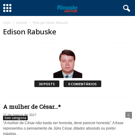
Início
Autores
Posts por Edison Rabuske
Edison Rabuske
30 POSTS
0 COMENTÁRIOS
A mulher de César…*
12 de março de 2021
0
Sem categoria
“A mulher de César não basta ser honesta, deve parecer honesta”. A frase
representou o pensamento de Júlio César, ditador absoluto ou pretor
máximo...