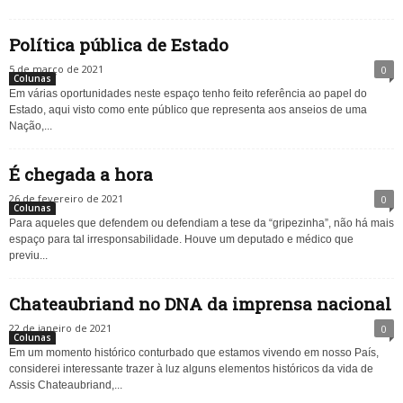
Política pública de Estado
5 de março de 2021
0
Colunas
Em várias oportunidades neste espaço tenho feito referência ao papel do
Estado, aqui visto como ente público que representa aos anseios de uma
Nação,...
É chegada a hora
26 de fevereiro de 2021
0
Colunas
Para aqueles que defendem ou defendiam a tese da “gripezinha”, não há mais
espaço para tal irresponsabilidade. Houve um deputado e médico que
previu...
Chateaubriand no DNA da imprensa nacional
22 de janeiro de 2021
0
Colunas
Em um momento histórico conturbado que estamos vivendo em nosso País,
considerei interessante trazer à luz alguns elementos históricos da vida de
Assis Chateaubriand,...